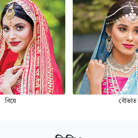
বিয়ে
বৌভাত