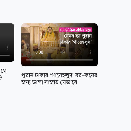
আগে
পুরান ঢাকার ‘গায়েহলুদ’ বর–কনের
ন?
জন্য ডালা সাজায় যেভাবে