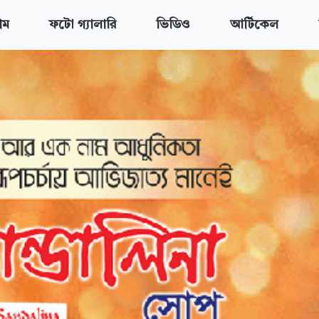
োম
ফটো গ্যালারি
ভিডিও
আর্টিকেল