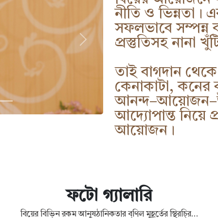
নীতি ও ভিন্নতা। এ
সফলভাবে সম্পন্ন
প্রস্তুতিসহ নানা খু
তাই বাগদান থেকে মধ
কেনাকাটা, কনের 
আনন্দ–আয়োজন–উদ
আদ্যোপান্ত নিয়ে
আয়োজন।
ফটো গ্যালারি
বিয়ের বিভি্ন রকম আনুষঠানিকতার ব্ণিল মুহূর্তের স্থিরচি্র…