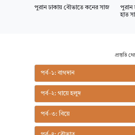
পুরান
পুরান ঢাকায় বৌভাতে কনের সাজ
হাত স
প্রস্তুতি
পর্ব–১: বাগদান
পর্ব–২: গায়ে হলুদ
পর্ব–৩: বিয়ে
পর্ব–৪: বৌভাত