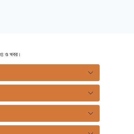
থ্য ও খবর।