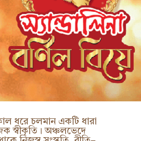
ল ধরে চলমান একটি ধারা
জিক স্বীকৃতি। অঞ্চলভেদে
ে নিজস্ব সংস্কৃতি, রীতি–