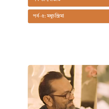
পর্ব–৫: মধুচন্দ্রিমা